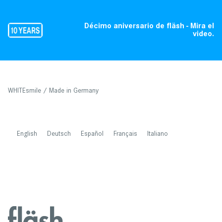
Décimo aniversario de fläsh - Mira el
video.
WHITEsmile / Made in Germany
English
Deutsch
Español
Français
Italiano