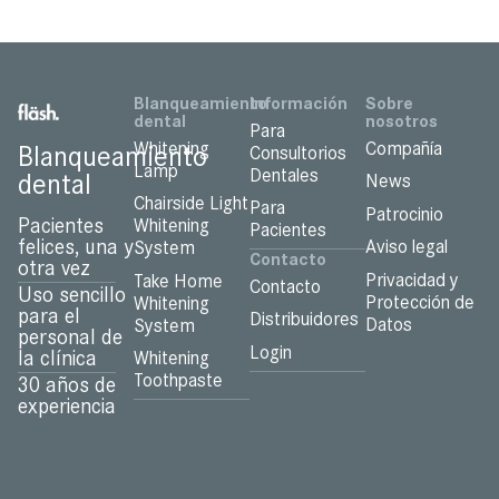
Blanqueamiento
Información
Sobre
dental
nosotros
Para
Whitening
Compañía
Blanqueamiento
Consultorios
Lamp
Dentales
dental
News
Chairside Light
Para
Patrocinio
Pacientes
Whitening
Pacientes
felices, una y
Aviso legal
System
Contacto
otra vez
Privacidad y
Take Home
Contacto
Uso sencillo
Protección de
Whitening
para el
Distribuidores
Datos
System
personal de
Login
la clínica
Whitening
Toothpaste
30 años de
experiencia