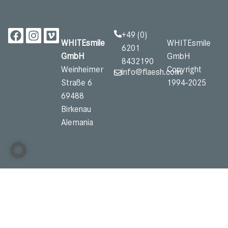
+49 (0)
WHITEsmile
WHITEsmile
6201
GmbH
GmbH
8432190
Weinheimer
Copyright
info@flaesh.com
Straße 6
1994-2025
69488
Birkenau
Alemania
Productos para una experiencia de
blanqueamiento y cuidado dental
de primera categoría que mejoran