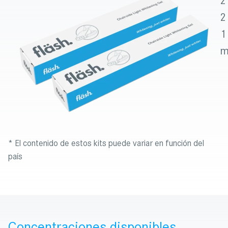
2
2
1
m
* El contenido de estos kits puede variar en función del
país
Concentraciones disponibles