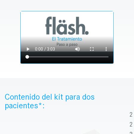
Contenido del kit para dos
pacientes*:
2
2