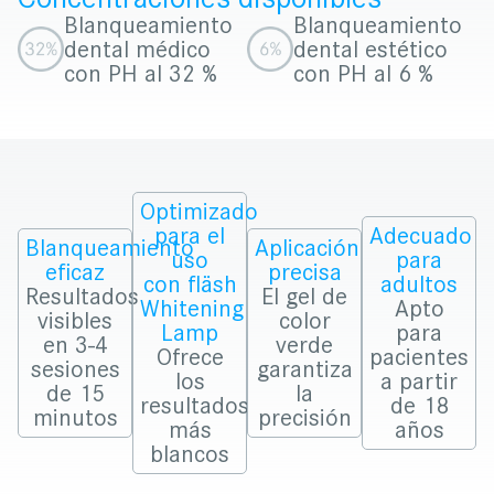
Blanqueamiento
Blanqueamiento
dental médico
dental estético
con PH al 32 %
con PH al 6 %
Optimizado
para el
Adecuado
Blanqueamiento
Aplicación
uso
para
eficaz
precisa
con fläsh
adultos
Resultados
El gel de
Whitening
Apto
visibles
color
Lamp
para
en 3-4
verde
Ofrece
pacientes
sesiones
garantiza
los
a partir
de 15
la
resultados
de 18
minutos
precisión
más
años
blancos