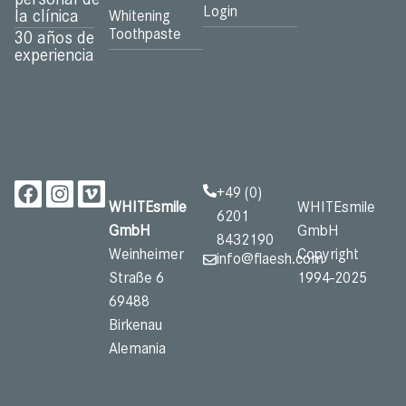
Login
la clínica
Whitening
Toothpaste
30 años de
experiencia
+49 (0)
WHITEsmile
WHITEsmile
6201
GmbH
GmbH
8432190
Weinheimer
Copyright
info@flaesh.com
Straße 6
1994-2025
69488
Birkenau
Alemania