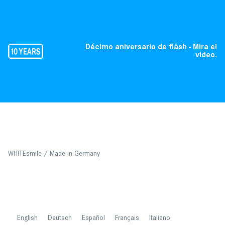
Décimo aniversario de fläsh - Mira el
video.
WHITEsmile / Made in Germany
English
Deutsch
Español
Français
Italiano