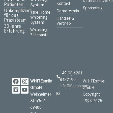
Datenschutzerkl
Kontakt
Patienten
System
Sponsoring
Unkompliziert
Demotermin
Take Home
für das
Whitening
Händler &
Praxisteam
System
Vertrieb
30 Jahre
Whitening
Erfahrung
Zahnpasta
+49 (0) 6201
8432190
WHITEsmile
WHITEsmile
info@flaesh.com
GmbH
GmbH
Weinheimer
Copyright
Straße 6
1994-2025
69488