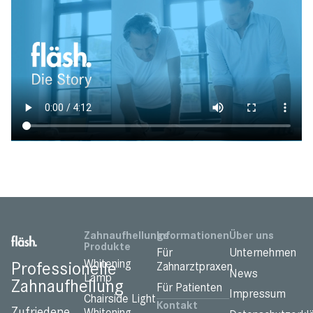
Zahnaufhellungs
Informationen
Über uns
Produkte
Für
Unternehmen
Whitening
Professionelle
Zahnarztpraxen
News
Lamp
Zahnaufhellung
Für Patienten
Impressum
Chairside Light
Kontakt
Zufriedene
Whitening