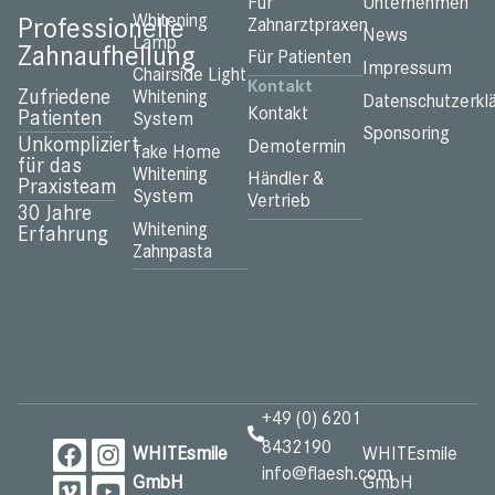
Für
Unternehmen
Whitening
Professionelle
Zahnarztpraxen
News
Lamp
Zahnaufhellung
Für Patienten
Impressum
Chairside Light
Kontakt
Zufriedene
Whitening
Datenschutzerkl
Kontakt
Patienten
System
Sponsoring
Unkompliziert
Demotermin
Take Home
für das
Whitening
Händler &
Praxisteam
System
Vertrieb
30 Jahre
Whitening
Erfahrung
Zahnpasta
+49 (0) 6201
8432190
WHITEsmile
WHITEsmile
info@flaesh.com
GmbH
GmbH