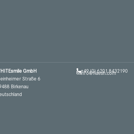
HITEsmile GmbH
+49 (0) 6201 8432190
info@flaesh.com
einheimer Straße 6
9488 Birkenau
eutschland