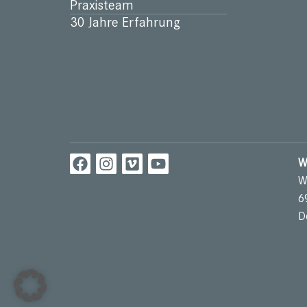
Praxisteam
30 Jahre Erfahrung
W
W
6
D