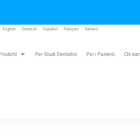
English
Deutsch
Español
Français
Italiano
Prodotti
Per Studi Dentistici
Per i Pazienti
Chi si