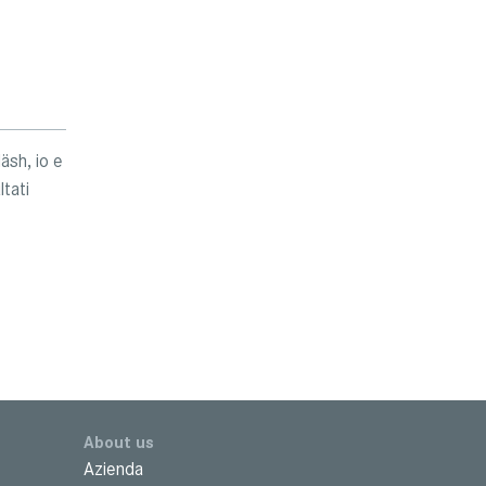
äsh, io e
tati
About us
Azienda