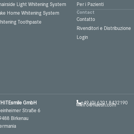
hairside Light Whitening System
Per i Pazienti
Contact
ake Home Whitening System
Contatto
hitening Toothpaste
Rivenditori e Distribuzione
Login
HITEsmile GmbH
+49 (0) 6201 8432190
info@flaesh.com
einheimer Straße 6
9488 Birkenau
ermania