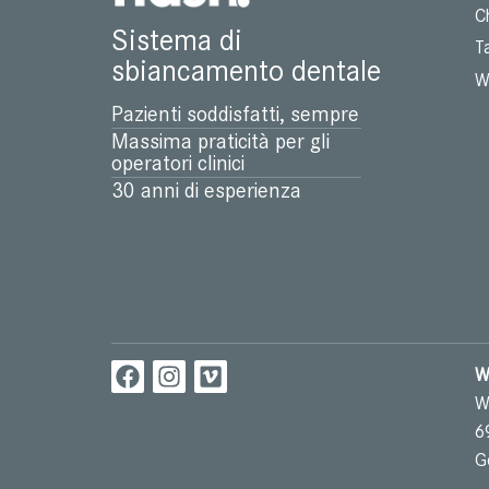
C
Sistema di
T
sbiancamento dentale
W
Pazienti soddisfatti, sempre
Massima praticità per gli
operatori clinici
30 anni di esperienza
W
W
6
G