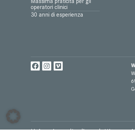
Massima praticità per gli
operatori clinici
30 anni di esperienza
W
W
6
G
Un’ampia scelta di prodotti per un’