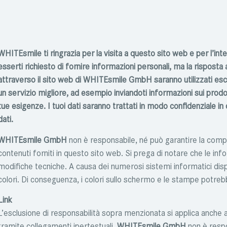
W
HITEsmile
ti ringrazia per la visita a questo sito web e per l’i
esserti richiesto di fornire informazioni personali, ma la risposta
attraverso il sito web di
WHITEsmile GmbH
saranno utilizzati e
un servizio migliore, ad esempio inviandoti informazioni sui prodott
tue esigenze. I tuoi dati saranno trattati in modo confidenziale in
dati.
WHITEsmile GmbH
non è responsabile, né può garantire la comp
contenuti forniti in questo sito web. Si prega di notare che le in
modifiche tecniche. A causa dei numerosi sistemi informatici dispo
colori. Di conseguenza, i colori sullo schermo e le stampe potreb
Link
L’esclusione di responsabilità sopra menzionata si applica anche ai 
tramite collegamenti ipertestuali.
WHITEsmile GmbH
non è respon