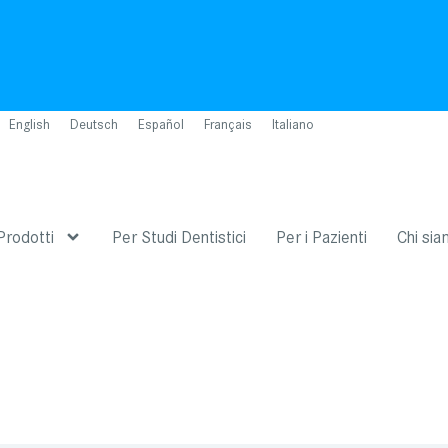
English
Deutsch
Español
Français
Italiano
Prodotti
Per Studi Dentistici
Per i Pazienti
Chi si