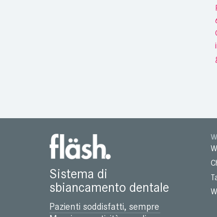
W
W
C
Sistema di
T
sbiancamento dentale
W
Pazienti soddisfatti, sempre