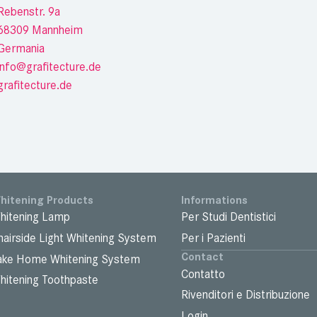
Rebenstr. 9a
68309 Mannheim
Germania
info@grafitecture.de
grafitecture.de
hitening Products
Informations
hitening Lamp
Per Studi Dentistici
hairside Light Whitening System
Per i Pazienti
Contact
ake Home Whitening System
Contatto
hitening Toothpaste
Rivenditori e Distribuzione
Login