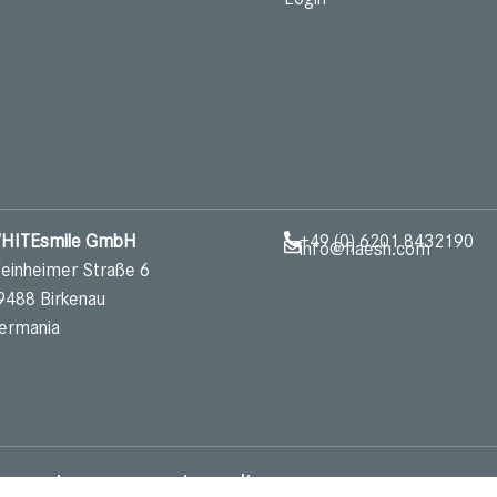
HITEsmile GmbH
+49 (0) 6201 8432190
info@flaesh.com
einheimer Straße 6
9488 Birkenau
ermania
esperienza superiore di