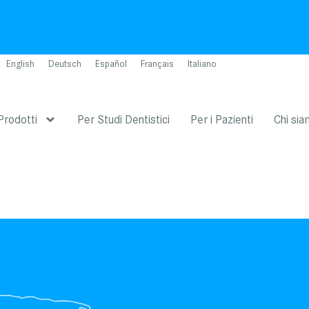
English
Deutsch
Español
Français
Italiano
Prodotti
Per Studi Dentistici
Per i Pazienti
Chi si