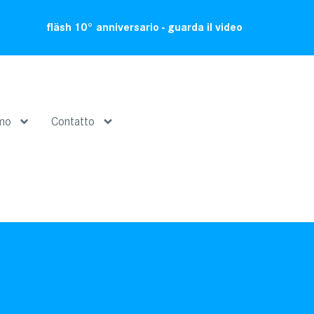
fläsh 10° anniversario - guarda il video
amo
Contatto