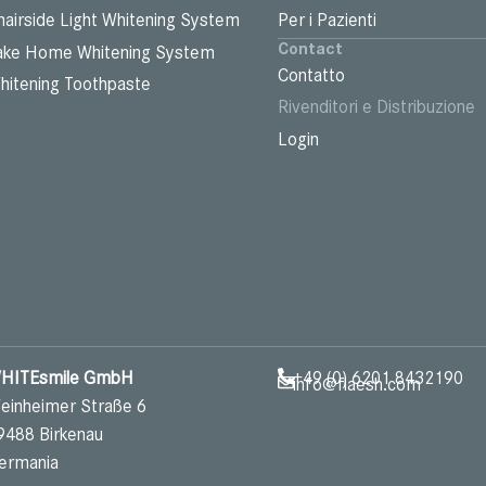
hairside Light Whitening System
Per i Pazienti
Contact
ake Home Whitening System
Contatto
hitening Toothpaste
Rivenditori e Distribuzione
Login
HITEsmile GmbH
+49 (0) 6201 8432190
info@flaesh.com
einheimer Straße 6
9488 Birkenau
ermania