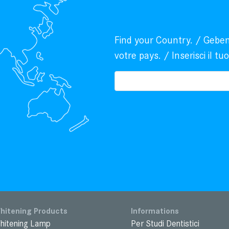
Find your Country. / Geben 
votre pays. / Inserisci il tu
hitening Products
Informations
hitening Lamp
Per Studi Dentistici