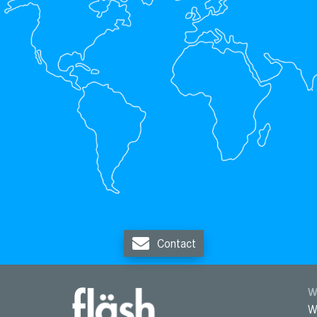
Contact
W
W