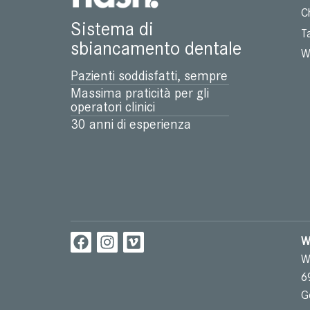
C
Sistema di
T
sbiancamento dentale
W
Pazienti soddisfatti, sempre
Massima praticità per gli
operatori clinici
30 anni di esperienza
W
W
6
G