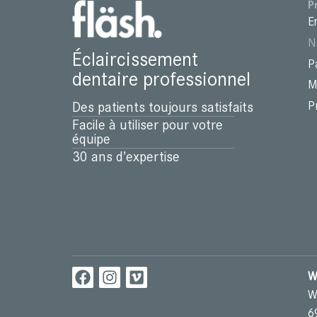
P
E
N
Éclaircissement
P
dentaire professionnel
M
P
Des patients toujours satisfaits
Facile à utiliser pour votre
équipe
30 ans d’expertise
W
W
6