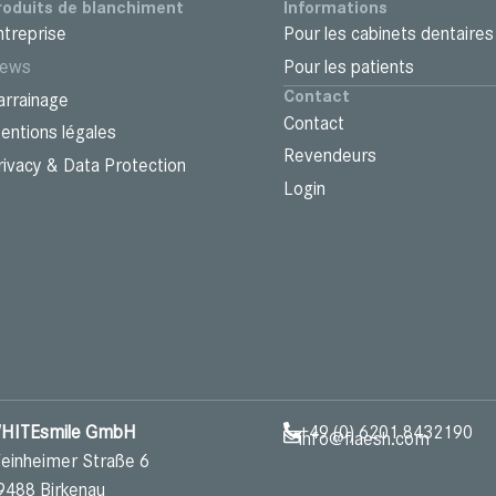
roduits de blanchiment
Informations
ntreprise
Pour les cabinets dentaires
ews
Pour les patients
Contact
arrainage
Contact
entions légales
Revendeurs
rivacy & Data Protection
Login
HITEsmile GmbH
+49 (0) 6201 8432190
info@flaesh.com
einheimer Straße 6
9488 Birkenau